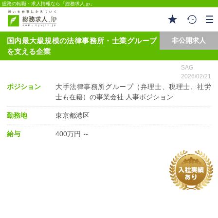
総務の転職・求人情報なら「総務求人.jp」
国内最大級規模の法律事務所・士業グループ
非公開求人
を支える企業
SAG
2026/02/21
ポジション
大手法律事務所グループ（弁理士、税理士、社労
士も在籍）の事業会社 人事ポジション
勤務地
東京都港区
給与
400万円 ～