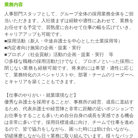
業務内容
人事部門スタッフとして、グループ全体の採用業務全体をご担
当いただきます。入社後まずは経験や適性にあわせて、業務を
お任せする予定で、習熟度に合わせて仕事の幅を広げていき、
キャリアアップも可能です。
■採用活動（新人・中途弁護士を中心とした士業採用等）
■内定者向け施策の企画・提案・実行
■プロボノ（社会貢献）活動の企画・提案・実行 等
◎多様な職種の採用活動だけでなく、プロボノといった採用に
閉じない業務も経験可能です。将来的には希望・適性に応じ
て、業務特化のスペシャリストや、部署・チームのリーダーへ
とキャリアを築くこともできます。
【仕事のやりがい・就業環境など】
優秀な弁護士を採用することが、事務所の経営、成長に直結す
るため、代表弁護士や経営陣と非常に距離の近いポジションで
お仕事をすることも多いため自分自身の成長を実感できる機会
は非常に多いです。採用目標達成に向け、チームで仕事を進め
るので、皆で協力をしながら、困った時には助け合いながら、
切磋琢磨しながら日々業務に取り組んでいます。様々なバック