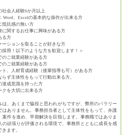
の社会人経験6か月以上
：Word、Excelの基本的な操作が出来る方
に抵抗感の無い方
療に関するお仕事に興味がある方
ある方
ケーションを取ることが好きな方
の採用！以下のような方を歓迎します！＞
でのご就業経験がある方
でのご就業経験がある方
ント、人材育成経験（後輩指導も可）がある方
ならず主体性をもって行動出来る方。
の達成意識を持った方
ークを大切に出来る方
ルは、あくまで脇役と思われがちですが、弊所のパラリー
ではありません。事務担当者として主体性をもって、弁護
、案件を進め、早期解決を目指します。事務職ではありま
人の頑張りが評価される環境で、事務所とともに成長を感
できます。