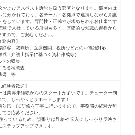
訟およびアスベスト訴訟を扱う部署となります。部署内は
ムに分かれており、各チーム・各拠点で連携しながら弁護
トをしています。専門性・正確性が求められるお仕事です
経験で入社している所員も多く、基礎的な知識の習得から
ますので、ご安心ください。
業務内容】
存顧客、裁判所、医療機関、役所などとのお電話対応
作成（弁護士指示に基づく資料作成等）
ルテの収集
する各種調査
準備 等
未経験者歓迎】
ーは業界未経験からのスタートが多いです。チューター制
れて、しっかりとサポートします！
話対応・PC研修を丁寧に行いますので、事務職の経験が無
してご応募ください。
整っているため、頑張りは昇格や収入にしっかり反映さ
んステップアップできます。
】