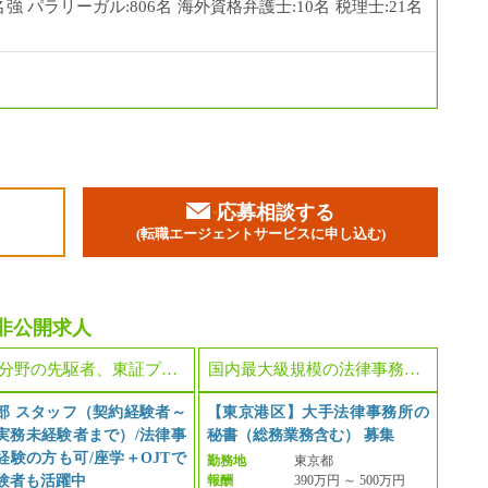
名強 パラリーガル:806名 海外資格弁護士:10名 税理士:21名
応募相談する
加
(転職エージェントサービスに申し込む)
非公開求人
特定分野の先駆者、東証プライム、安定感のある成長企業
国内最大級規模の法律事務所・士業グループ
部 スタッフ（契約経験者～
【東京港区】大手法律事務所の
実務未経験者まで）/法律事
秘書（総務業務含む） 募集
経験の方も可/座学＋OJTで
勤務地
東京都
験者も活躍中
報酬
390万円 ～ 500万円