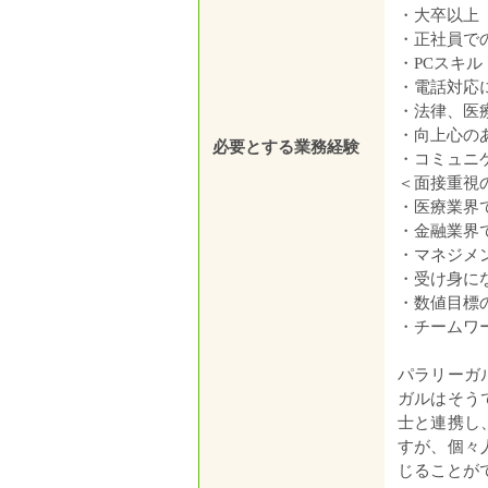
・大卒以上
・正社員で
・PCスキル
・電話対応
・法律、医
・向上心の
必要とする業務経験
・コミュニ
＜面接重視
・医療業界
・金融業界
・マネジメ
・受け身に
・数値目標
・チームワ
パラリーガ
ガルはそう
士と連携し
すが、個々
じることが