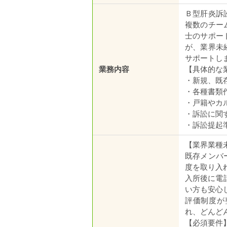
Ｂ型肝炎訴
複数のチー
士のサポー
が、業界未
サポートし
業務内容
【具体的な
・新規、既
・各種書類
・戸籍やカ
・訴訟に関
・訴訟提起
【業界業種
既存メンバ
度を取り入
入所後に電
い方も安心
評価制度が
れ、どんど
【必須要件