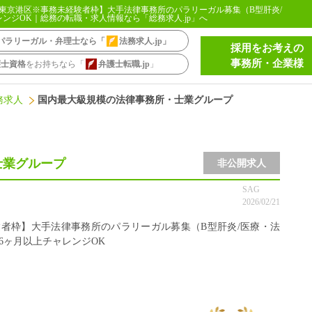
東京港区※事務未経験者枠】大手法律事務所のパラリーガル募集（B型肝炎/
ンジOK｜総務の転職・求人情報なら「総務求人.jp」へ
パラリーガル・弁理士なら「
法務求人.jp
」
採用をお考えの
事務所・企業様
護士資格
をお持ちなら「
弁護士転職.jp
」
務求人
国内最大級規模の法律事務所・士業グループ
士業グループ
非公開求人
SAG
2026/02/21
者枠】大手法律事務所のパラリーガル募集（B型肝炎/医療・法
6ヶ月以上チャレンジOK