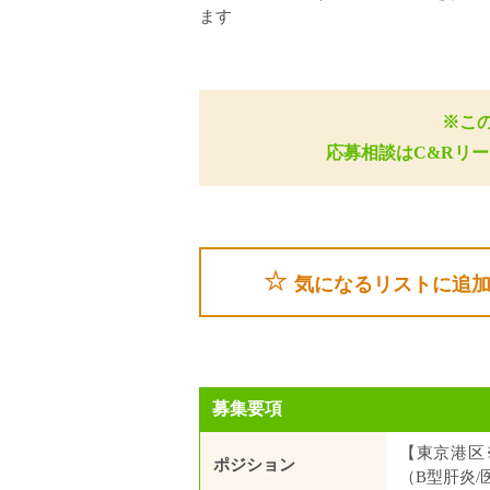
ます
※こ
応募相談はC&Rリ
気になるリストに追
募集要項
【東京港区
ポジション
（B型肝炎