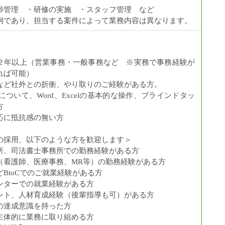
捗管理 ・研修の実施 ・スタッフ管理 など
例であり、担当する案件によって業務内容は異なります。
】
２年以上（営業事務・一般事務など ※実務で事務経験が
れば可能）
など社外との折衝、やり取りのご経験がある方。
について、Word、Excelの基本的な操作、ブラインドタッ
方
応に抵抗感の無い方
】
の採用、以下のような方を歓迎します＞
所、司法書士事務所での勤務経験がある方
（看護師、医療事務、MR等）の勤務経験がある方
BtoCでのご就業経験がある方
ンターでの就業経験がある方
ント、人材育成経験（後輩指導も可）がある方
の達成意識を持った方
主体的に業務に取り組める方