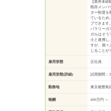
【業界未経
既存メンバ
ター制度を
ているため
プできます
パラリーガ
ガルはそう
士と連携し
すが、個々
じることが
雇用形態
正社員
雇用形態(詳細)
試用期間：
勤務地
東京都豊島
報酬
400万円 ～