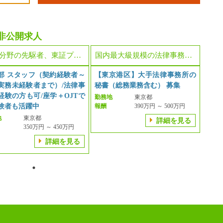
非公開求人
特定分野の先駆者、東証プライム、安定感のある成長企業
国内最大級規模の法律事務所・士業グループ
部 スタッフ（契約経験者～
【東京港区】大手法律事務所の
実務未経験者まで）/法律事
秘書（総務業務含む） 募集
経験の方も可/座学＋OJTで
勤務地
東京都
験者も活躍中
報酬
390万円 ～ 500万円
地
東京都
詳細を見る
350万円 ～ 450万円
詳細を見る