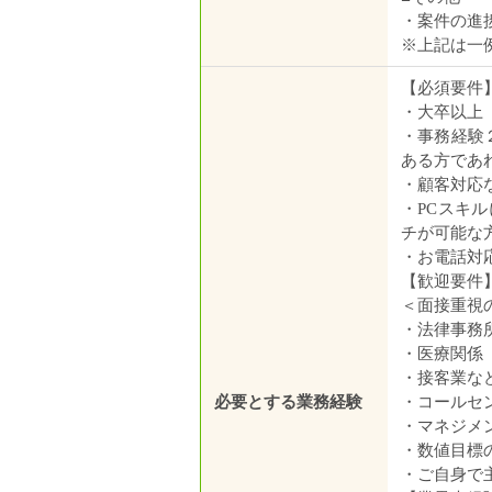
・案件の進
※上記は一
【必須要件
・大卒以上
・事務経験
ある方であ
・顧客対応
・PCスキル
チが可能な
・お電話対
【歓迎要件
＜面接重視
・法律事務
・医療関係
・接客業など
必要とする業務経験
・コールセ
・マネジメ
・数値目標
・ご自身で