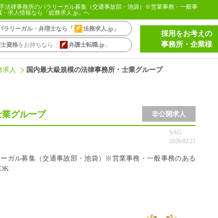
手法律事務所のパラリーガル募集（交通事故部・池袋）※営業事務・一般事
・求人情報なら「総務求人.jp」へ
パラリーガル・弁理士なら「
法務求人.jp
」
採用をお考えの
事務所・企業様
護士資格
をお持ちなら「
弁護士転職.jp
」
務求人
国内最大級規模の法律事務所・士業グループ
士業グループ
非公開求人
SAG
2026/02/21
リーガル募集（交通事故部・池袋）※営業事務・一般事務のある
OK