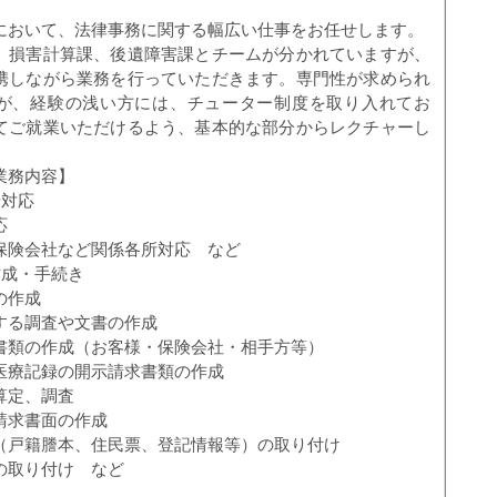
において、法律事務に関する幅広い仕事をお任せします。
、損害計算課、後遺障害課とチームが分かれていますが、
携しながら業務を行っていただきます。専門性が求められ
が、経験の浅い方には、チューター制度を取り入れてお
てご就業いただけるよう、基本的な部分からレクチャーし
。
業務内容】
せ対応
応
保険会社など関係各所対応 など
作成・手続き
の作成
する調査や文書の作成
書類の作成（お客様・保険会社・相手方等）
医療記録の開示請求書類の作成
算定、調査
請求書面の作成
（戸籍謄本、住民票、登記情報等）の取り付け
の取り付け など