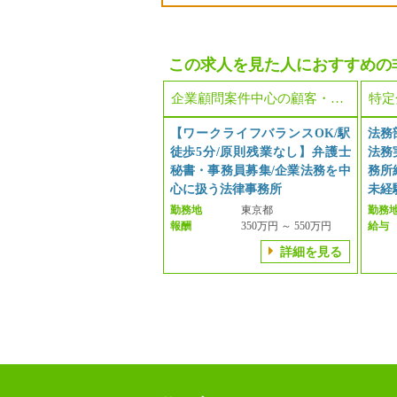
この求人を見た人におすすめの
企業顧問案件中心の顧客・所内の顔がみえる事務所
【ワークライフバランスOK/駅
法務
徒歩5分/原則残業なし】弁護士
法務
秘書・事務員募集/企業法務を中
務所
心に扱う法律事務所
未経
勤務地
東京都
勤務
報酬
350万円 ～ 550万円
給与
詳細を見る