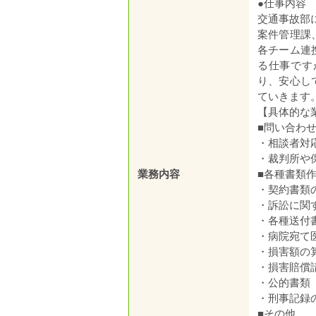
●仕事内容
交通事故部
案件管理課
各チーム連
る仕事です
り、安心し
ていきます
【具体的な
■問い合わ
・相談者対
・裁判所や
業務内容
■各種書類
・契約書類
・訴訟に関
・各種送付
・病院宛て
・損害額の
・損害賠償
・公的書類
・刑事記録
■その他